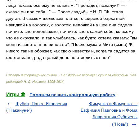
лицо показалось ему печальным. "Пропадет, пожалуй!" —
сказал он про себя..." — После свадьбы с Н. П. "Ф. стала
другая. В свежем шелковом платье, с широкой бархатной
накидкой на волосах, с золотою цепочкой на шее она сидела
почтительно неподвижно, почтительно к самой себе, ко всему,
что ее окружало, и так улыбалась, как будто хотела сказать: "вы
меня извините, я не виновата". "После мужа и Мити (сына) Ф.
никого так не обожает, как свою невестку и, когда та садится за
фортепиано, рада целый день не отходить от нее".
Словарь литературных типов. - Пг.: Издание редакции журнала «Всходы»
.
Под
редакцией Н. Д. Носкова
.
1908-1914
.
Игры ⚽
Поможем решить контрольную работу
Шубин, Павел Яковлевич
Фимушка и Фомушка —
("Накануне")
Евфимия Павловна и Фома
Лаврентьич Субочевы
("Новь")