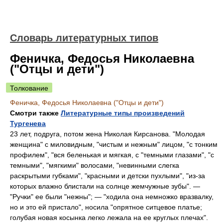
Словарь литературных типов
Феничка, Федосья Николаевна
("Отцы и дети")
Толкование
Феничка, Федосья Николаевна ("Отцы и дети")
Смотри также
Литературные типы произведений
Тургенева
23 лет, подруга, потом жена Николая Кирсанова. "Молодая
женщина" с миловидным, "чистым и нежным" лицом, "с тонким
профилем", "вся беленькая и мягкая, с "темными глазами", "с
темными", "мягкими" волосами, "невинными слегка
раскрытыми губками", "красными и детски пухлыми", "из-за
которых влажно блистали на солнце жемчужные зубы". —
"Ручки" ее были "нежны"; — "ходила она немножко вразвалку,
но и это ей пристало", носила "опрятное ситцевое платье;
голубая новая косынка легко лежала на ее круглых плечах".