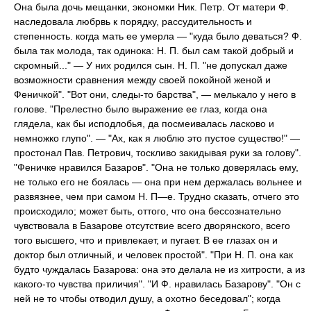
Она была дочь мещанки, экономки Ник. Петр. От матери Ф.
наследовала любрвь к порядку, рассудительность и
степенность. когда мать ее умерла — "куда было деваться? Ф.
была так молода, так одинока: Н. П. был сам такой добрый и
скромный..." — У них родился сын. Н. П. "не допускал даже
возможности сравнения между своей покойной женой и
Феничкой". "Вот они, следы-то барства", — мелькало у него в
голове. "Прелестно было выражение ее глаз, когда она
глядела, как бы исподлобья, да посмеивалась ласково и
немножко глупо". — "Ах, как я люблю это пустое существо!" —
простонал Пав. Петрович, тоскливо закидывая руки за голову".
"Феничке нравился Базаров". "Она не только доверялась ему,
не только его не боялась — она при нем держалась вольнее и
развязнее, чем при самом Н. П—е. Трудно сказать, отчего это
происходило; может быть, оттого, что она бессознательно
чувствовала в Базарове отсутствие всего дворянского, всего
того высшего, что и привлекает, и пугает. В ее глазах он и
доктор был отличный, и человек простой". "При Н. П. она как
будто чуждалась Базарова: она это делала не из хитрости, а из
какого-то чувства приличия". "И Ф. нравилась Базарову". "Он с
ней не то чтобы отводил душу, а охотно беседовал"; когда