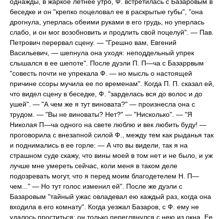
однажды, в жаркое летнее утро, Ф. встретилась с Базаровым в
беседке и он "крепко поцеловал ее в раскрытые губы", "она
дрогнула, уперлась обеими руками в его грудь, но уперлась
слабо, и он мог возобновить и продлить свой поцелуй". — Пав.
Петрович перервал сцену. — "Грешно вам, Евгений
Васильевич, — шепнула она уходя: неподдельный упрек
слышался в ее шепоте". После дуэли П. П—ча с Базаррвым
"совесть почти не упрекала Ф. — но мысль о настоящей
причине ссоры мучила ее по временам". Когда П. П. сказал ей,
что видел сцену в беседке, Ф. "зарделась вся до волос и до
ушей". — "А чем же я тут виновата?" — произнесла она с
трудом. — "Вы не виноваты? Нет?" — "Нисколько". — "Я
Николая П—ча одного на свете люблю и век любить буду! —
проговорила с внезапной силой Ф., между тем как рыданья так
и поднимались в ее горле: — А что вы видели, так я на
страшном суде скажу, что вины моей в том нет и не было, и уж
лучше мне умереть сейчас, коли меня в таком деле
подозревать могут, что я перед моим благодетелем Н. П—
чем..." — Но тут голос изменил ей". После же дуэли с
Базаровым "тайный ужас овладевал ею каждый раз, когда она
входила в его комнату". Когда уезжал Базаров, с Ф. ему не
удалось проститься: он только переглянулся с нею из окна. Ее